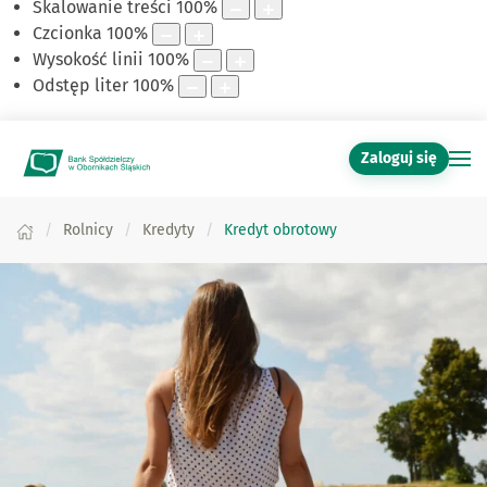
Skalowanie treści
100
%
Czcionka
100
%
Wysokość linii
100
%
Odstęp liter
100
%
Zaloguj się
Rolnicy
Kredyty
Kredyt obrotowy