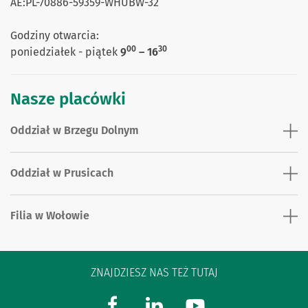
AE:PL-70886-59359-WHUBW-32
Godziny otwarcia:
00
30
poniedziałek - piątek
9
– 16
Nasze placówki
Oddział w Brzegu Dolnym
Oddział w Prusicach
Filia w Wołowie
ZNAJDZIESZ NAS TEŻ TUTAJ