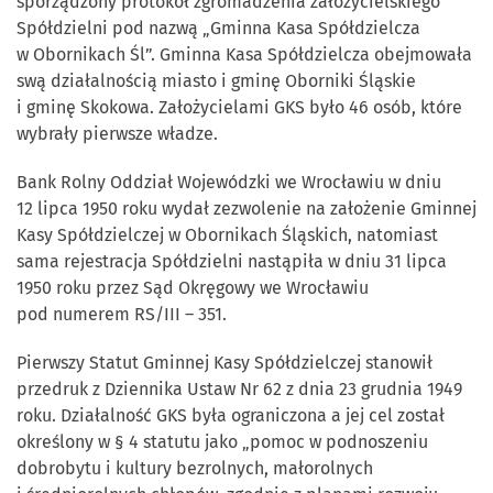
sporządzony protokół zgromadzenia założycielskiego
Spółdzielni pod nazwą „Gminna Kasa Spółdzielcza
w Obornikach Śl”. Gminna Kasa Spółdzielcza obejmowała
swą działalnością miasto i gminę Oborniki Śląskie
i gminę Skokowa. Założycielami GKS było 46 osób, które
wybrały pierwsze władze.
Bank Rolny Oddział Wojewódzki we Wrocławiu w dniu
12 lipca 1950 roku wydał zezwolenie na założenie Gminnej
Kasy Spółdzielczej w Obornikach Śląskich, natomiast
sama rejestracja Spółdzielni nastąpiła w dniu 31 lipca
1950 roku przez Sąd Okręgowy we Wrocławiu
pod numerem RS/III – 351.
Pierwszy Statut Gminnej Kasy Spółdzielczej stanowił
przedruk z Dziennika Ustaw Nr 62 z dnia 23 grudnia 1949
roku. Działalność GKS była ograniczona a jej cel został
określony w § 4 statutu jako „pomoc w podnoszeniu
dobrobytu i kultury bezrolnych, małorolnych