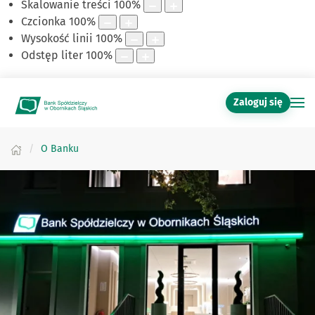
Skalowanie treści
100
%
Czcionka
100
%
Wysokość linii
100
%
Odstęp liter
100
%
Zaloguj się
O Banku