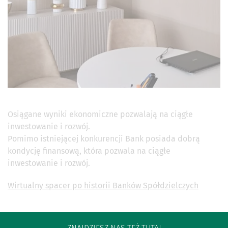
Osiągane wyniki ekonomiczne pozwalają na ciągłe
inwestowanie i rozwój.
Pomimo istniejącej konkurencji Bank posiada dobrą
kondycję finansową, która pozwala na ciągłe
inwestowanie i rozwój.
Wirtualny spacer po historii Banków Spółdzielczych