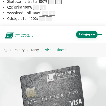
Skalowanie treści
100
%
Czcionka
100
%
Wysokość linii
100
%
Odstęp liter
100
%
Zaloguj się
Rolnicy
Karty
Visa Business