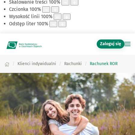
Skalowanie treści
100
%
Czcionka
100
%
Wysokość linii
100
%
Odstęp liter
100
%
Zaloguj się
Klienci indywidualni
Rachunki
Rachunek ROR