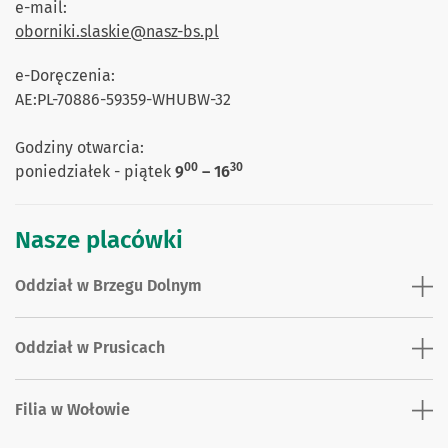
e-mail:
oborniki.slaskie@nasz-bs.pl
e-Doręczenia:
AE:PL-70886-59359-WHUBW-32
Godziny otwarcia:
00
30
poniedziałek - piątek
9
– 16
Nasze placówki
Oddział w Brzegu Dolnym
Oddział w Prusicach
Filia w Wołowie