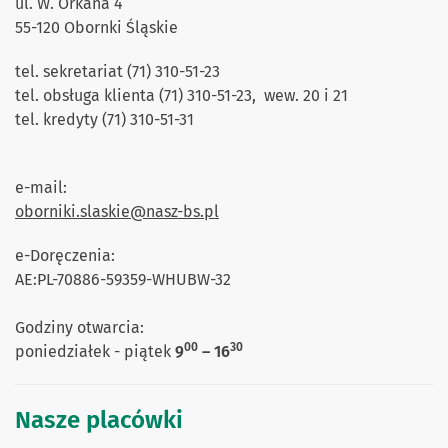
ul. W. Orkana 4
55-120 Obornki Śląskie
tel. sekretariat (71) 310-51-23
tel. obsługa klienta (71) 310-51-23, wew. 20 i 21
tel. kredyty (71) 310-51-31
e-mail:
oborniki.slaskie@nasz-bs.pl
e-Doręczenia:
AE:PL-70886-59359-WHUBW-32
Godziny otwarcia:
00
30
poniedziałek - piątek
9
– 16
Nasze placówki