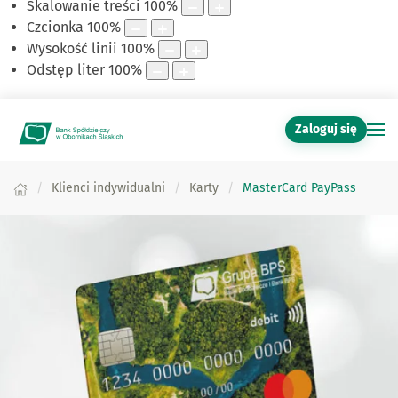
Skalowanie treści
100
%
Czcionka
100
%
Wysokość linii
100
%
Odstęp liter
100
%
Zaloguj się
Klienci indywidualni
Karty
MasterCard PayPass