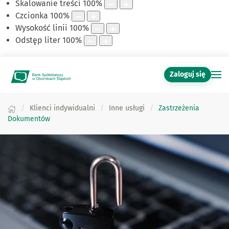
Skalowanie treści
100
%
Czcionka
100
%
Wysokość linii
100
%
Odstęp liter
100
%
Zaloguj się
Klienci indywidualni
Inne usługi
Zastrzeżenia
Dokumentów