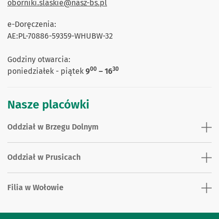
oborniki.slaskie@nasz-bs.pl
e-Doręczenia:
AE:PL-70886-59359-WHUBW-32
Godziny otwarcia:
00
30
poniedziałek - piątek
9
– 16
Nasze placówki
Oddział w Brzegu Dolnym
Oddział w Prusicach
Filia w Wołowie