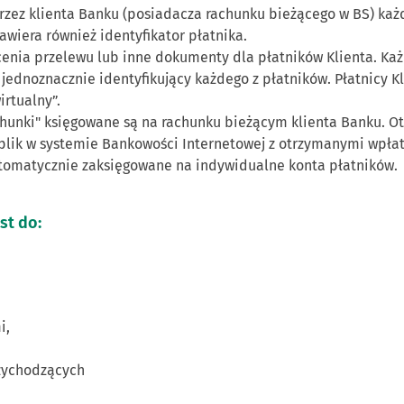
rzez klienta Banku (posiadacza rachunku bieżącego w BS) k
awiera również identyfikator płatnika.
ecenia przelewu lub inne dokumenty dla płatników Klienta. K
ednoznacznie identyfikujący każdego z płatników. Płatnicy Kl
rtualny”.
hunki" księgowane są na rachunku bieżącym klienta Banku. Ot
 plik w systemie Bankowości Internetowej z otrzymanymi wpła
utomatycznie zaksięgowane na indywidualne konta płatników.
st do:
i,
rzychodzących