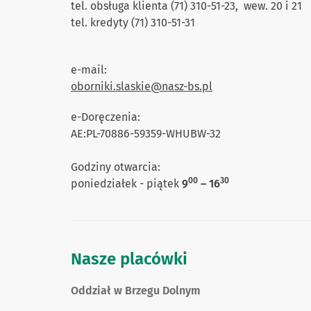
tel. obsługa klienta (71) 310-51-23, wew. 20 i 21
tel. kredyty (71) 310-51-31
e-mail:
oborniki.slaskie@nasz-bs.pl
e-Doręczenia:
AE:PL-70886-59359-WHUBW-32
Godziny otwarcia:
00
30
poniedziałek - piątek
9
– 16
Nasze placówki
Oddział w Brzegu Dolnym